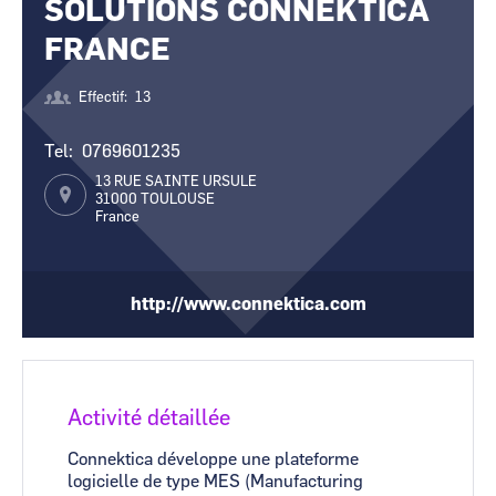
SOLUTIONS CONNEKTICA
CCI Business
CCI Business
Occitanie
Occitanie
FRANCE
CCI Business
CCI Business
Pays de la Loire
Pays de la Loire
Effectif
13
Tel
0769601235
13 RUE SAINTE URSULE
31000
TOULOUSE
France
http://www.connektica.com
Activité détaillée
Connektica développe une plateforme
logicielle de type MES (Manufacturing