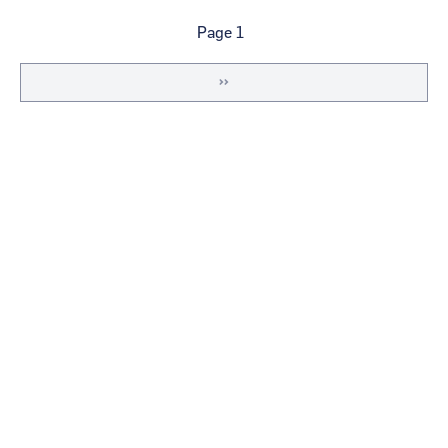
Pagination
Page 1
Page
››
suivante