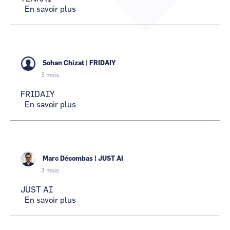
En savoir plus
sur
CCI Business
CCI Business
Occitanie
Occitanie
TENKAI
CCI Business
CCI Business
Pays de la Loire
Pays de la Loire
Sohan Chizat
|
FRIDAIY
3 mois
FRIDAIY
En savoir plus
sur
FRIDAIY
Marc Décombas
|
JUST AI
3 mois
JUST AI
En savoir plus
sur
JUST
AI