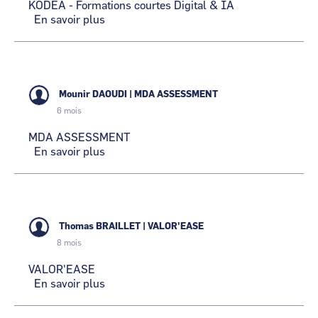
LOIRE
KODEA - Formations courtes Digital & IA
En savoir plus
sur
KODEA
-
Formations
courtes
Digital
Mounir DAOUDI
|
MDA ASSESSMENT
&
6 mois
IA
MDA ASSESSMENT
En savoir plus
sur
MDA
ASSESSMENT
Thomas BRAILLET
|
VALOR'EASE
8 mois
VALOR'EASE
En savoir plus
sur
VALOR'EASE