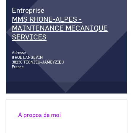
CCI Business
CCI Business
Entreprise
Occitanie
Occitanie
MMS RHONE-ALPES -
CCI Business
CCI Business
Pays de la Loire
Pays de la Loire
MAINTENANCE MECANIQUE
SERVICES
Adresse
8 RUE LANGEVIN
38230
TIGNIEU-JAMEYZIEU
France
A propos de moi