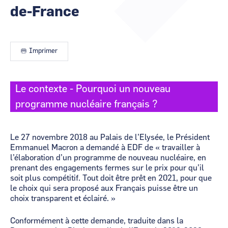
animateurs
de-France
CCI Business
CCI Business
Occitanie
Occitanie
CCI Business
CCI Business
Pays de la Loire
Pays de la Loire
Imprimer
Le contexte - Pourquoi un nouveau
programme nucléaire français ?
Le 27 novembre 2018 au Palais de l’Elysée, le Président
Emmanuel Macron a demandé à EDF de « travailler à
l’élaboration d’un programme de nouveau nucléaire, en
prenant des engagements fermes sur le prix pour qu’il
soit plus compétitif. Tout doit être prêt en 2021, pour que
le choix qui sera proposé aux Français puisse être un
choix transparent et éclairé. »
Conformément à cette demande, traduite dans la