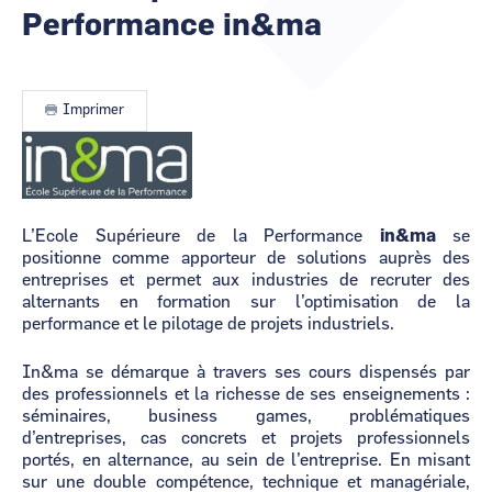
animateurs
Performance in&ma
CCI Business
CCI Business
Occitanie
Occitanie
CCI Business
CCI Business
Pays de la Loire
Pays de la Loire
Imprimer
Image
L’Ecole Supérieure de la Performance
in&ma
se
positionne comme apporteur de solutions auprès des
entreprises et permet aux industries de recruter des
alternants en formation sur l’optimisation de la
performance et le pilotage de projets industriels.
In&ma se démarque à travers ses cours dispensés par
des professionnels et la richesse de ses enseignements :
séminaires, business games, problématiques
d’entreprises, cas concrets et projets professionnels
portés, en alternance, au sein de l’entreprise. En misant
sur une double compétence, technique et managériale,