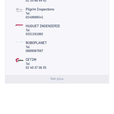
02 35 88 44 42
Pilgrim Inspections
Tel
0240698541
HUGUET INGENIERIE
Tel
0251291060
ROBOPLANET
Tel
0689087567
CETIM
Tel
02 40 37 36 35
Voir plus