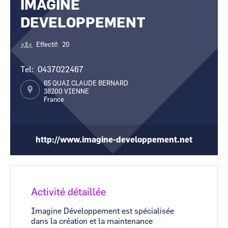
IMAGINE
CCI Business
CCI Business
Occitanie
Occitanie
DEVELOPPEMENT
CCI Business
CCI Business
Pays de la Loire
Pays de la Loire
Effectif
20
Tel
0437022467
65 QUAI CLAUDE BERNARD
38200
VIENNE
France
http://www.imagine-developpement.net
Activité détaillée
Imagine Développement est spécialisée
dans la création et la maintenance