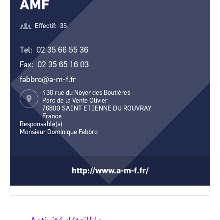
AMF
CCI Business
CCI Business
Occitanie
Occitanie
Effectif
35
CCI Business
CCI Business
Pays de la Loire
Pays de la Loire
Tel
02 35 66 55 36
Fax
02 35 65 16 03
fabbro@a-m-f.fr
430 rue du Noyer des Boutières
Parc de la Vente Olivier
76800
SAINT ETIENNE DU ROUVRAY
France
Responsable(s)
Monsieur Dominique Fabbro
http://www.a-m-f.fr/